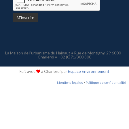
La Maison de l’urbanisme du Hainaut • Rue de Montigny, 29 6000 –
Charleroi • +32 (0)71/300.300
Fait avec
à Charleroi par
Espace Environnement
Mentions légales
•
Politique de confidentialité