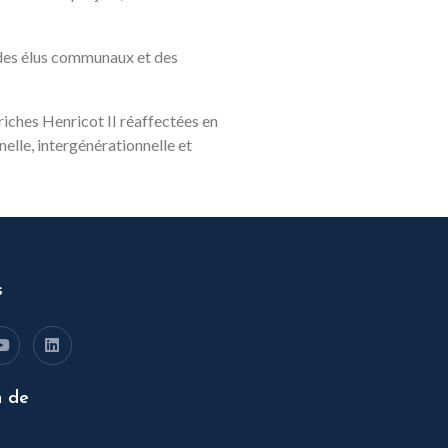
si des élus communaux et des
riches Henricot II réaffectées en
elle, intergénérationnelle et
s
n de