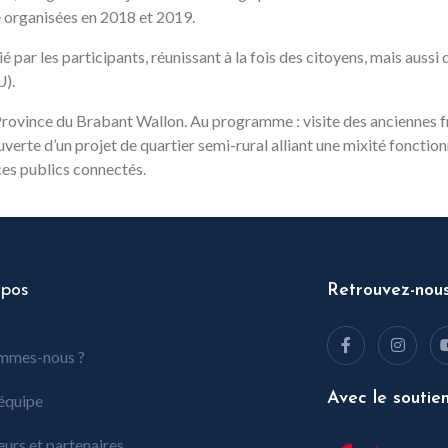
é organisées en 2018 et 2019.
cié par les participants, réunissant à la fois des citoyens, mais aus
U).
a Province du Brabant Wallon. Au programme : visite des anciennes f
rte d’un projet de quartier semi-rural alliant une mixité fonctionn
aces publics connectés.
opos
Retrouvez-nou
mmes-nous ?
Avec le soutie
équipe
eurs et partenaires